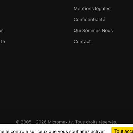
Mentions légales
Confidentialité
os
Qui Sommes Nous
ite
Contact
© 2005 - 2026 Micromax.tv. Tous droits réservés.
25 ans d'images et d'histoires du Golfe de Saint-Tropez
nne le contrôle sur ceux que vous souhaitez activer
Tout acc